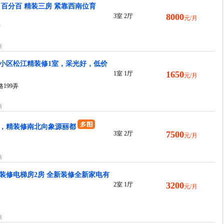
百分百 精装三房 紧靠西南位育
8000
3室 2厅
元/月
号
新
小区松江精装修1室，采光好，低价
1650
1室 1厅
元/月
199弄
新
，精装修南北向象源丽都
7500
3室 2厅
元/月
新
装修电梯房2房 全新装修全新家电有
3200
2室 1厅
元/月
新