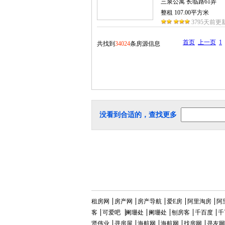
三泉公寓 长临路61弄
整租 107.00平方米
3795天前更
首页
上一页
1
共找到
34024
条房源信息
没看到合适的，查找更多
租房网
房产网
房产导航
爱E房
阿里淘房
阿
客
可爱吧
阑珊处
阑珊处
刨房客
千百度
千
贤伟业
寻房屋
海航网
海航网
找房网
寻友网