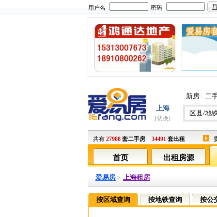
用户名
密码
|
新房
二
上海
区县/地
[切换]
共有
27988
套二手房
34491
套出租
首页
出租房源
爱易房
上海租房
>
按区域查询
按地铁查询
按公