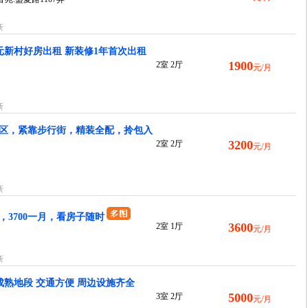
新
元新村好房出租 新装修1年首次出租
1900
2室 2厅
元/月
新
区，紧靠步行街，精装全配，拎包入
3200
2室 2厅
元/月
新
3700一月，看房子随时
3600
2室 1厅
元/月
新
成熟地段 交通方便 周边设施齐全
5000
3室 2厅
元/月