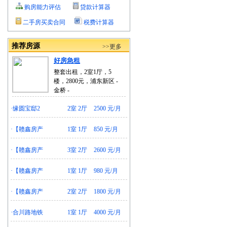
购房能力评估
贷款计算器
二手房买卖合同
税费计算器
推荐房源
>>更多
好房急租
整套出租，2室1厅，5
楼，2800元，浦东新区 -
金桥 -
·
缘圆宝邸2
2室 2厅
2500 元/月
·
【赣鑫房产
1室 1厅
850 元/月
·
【赣鑫房产
3室 2厅
2600 元/月
·
【赣鑫房产
1室 1厅
980 元/月
·
【赣鑫房产
2室 2厅
1800 元/月
·
合川路地铁
1室 1厅
4000 元/月