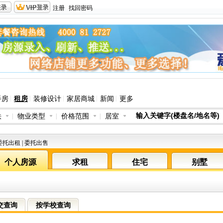
注册
找回密码
|
|
|
|
|
手房
租房
装修设计
家居商城
新闻
更多
铁
|
物业类型
|
价格范围
|
居室
委托出租
|
委托出售
个人房源
求租
住宅
别墅
交查询
按学校查询