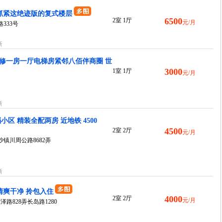
 抓紧这绝迹版的复式楼层
6500
2室 1厅
元/月
333号
新
修一房一厅电梯房紧邻八佰伴商圈 世
3000
1室 1厅
元/月
新
区 精装全配两房 近地铁 4500
4500
2室 2厅
元/月
镇川周公路8682弄
新
清爽干净 拎包入住
4000
2室 2厅
元/月
泽路828弄长岛路1280