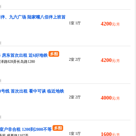
新
佰伴、九六广场 陆家嘴八佰伴上班首
4200
1室 1厅
元/月
新
 房东首次出租 近6好地铁
4200
2室 2厅
元/月
泽路828弄长岛路1280
新
8号线 首次出租 看中可谈 临近地铁
4000
2室 2厅
元/月
新
非合租 1200到2000不等
1600
1室 1厅
元/月
苑.盛夏路1107弄