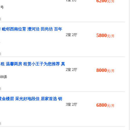
6200
1室 2厅
元/月
1号
新
 毗邻西南位育 漕河泾 田尚坊 百年
5800
2室 2厅
元/月
弄
新
租 温馨两房 租赁小王子为您推荐 真
8000
2室 2厅
元/月
00弄
新
黄金楼层 采光好地段佳 居家首选 钥
6800
3室 2厅
元/月
新