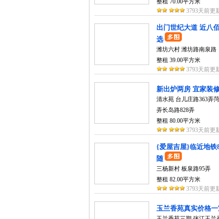
整租 70.00平方米
3793天前更
出门世纪大道 近八
选
潍坊六村 潍坊路南泉路
整租 39.00平方米
3793天前更
新出炉两房 宜家装修
清水苑 台儿庄路363弄菏
弄长岛路828弄
整租 80.00平方米
3793天前更
{爱屋吉屋}临近地铁
随
三杨新村 板泉路95弄
整租 82.00平方米
3793天前更
玉兰香苑真实价格一室户
玉兰香苑三期 张江玉兰香