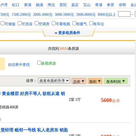
卢湾
虹口
黄浦
杨浦
闸北
普陀
嘉定
宝山
青浦
奉贤
崇明
金
-
1500元
1500-2000元
2000-3000元
3000-5000元
5000-8000元
8000元以上
可做饭
可洗澡
空调房
可看电视
有暖气
有车位
更多租房条件
共找到
34024
条房源
多图房源
在结果中查找
排序：
总价
面积
发布时间
 黄金楼层 好房不等人 欲租从速 钥
5600
2室 1厅
元/月
苍梧路468弄
新
赁经理 毗邻一号线 私人老房东 钥匙