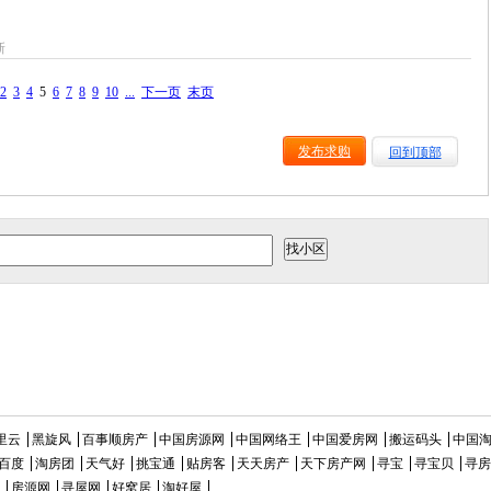
新
2
3
4
5
6
7
8
9
10
...
下一页
末页
发布求购
回到顶部
里云
黑旋风
百事顺房产
中国房源网
中国网络王
中国爱房网
搬运码头
中国
百度
淘房团
天气好
挑宝通
贴房客
天天房产
天下房产网
寻宝
寻宝贝
寻房
房源网
寻屋网
好窝居
淘好屋