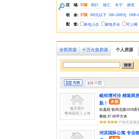
区 域:
不限
闵行
徐汇
长宁
静安
租 金:
不限
500元以下
500-1000元
1000-
配 套:
拎包入住
家电齐全
可上网
全部房源
十万火急房源
个人房源
毗邻漕河泾 精装两房
匙！
欣嘉苑 钦州北路1018弄
整租 87.00平方米
3788天前更
河滨国际公寓 专业租