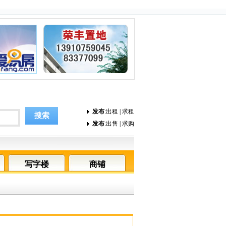
发布
:
出租
|
求租
搜索
发布
:
出售
|
求购
写字楼
商铺