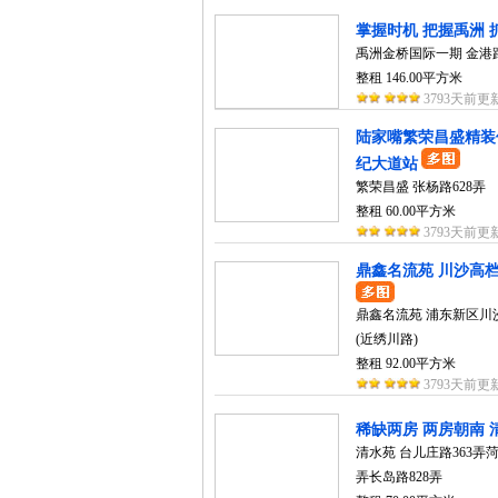
掌握时机 把握禹洲
禹洲金桥国际一期 金港路
整租 146.00平方米
3793天前更
陆家嘴繁荣昌盛精装
纪大道站
繁荣昌盛 张杨路628弄
整租 60.00平方米
3793天前更
鼎鑫名流苑 川沙高档小
鼎鑫名流苑 浦东新区川沙
(近绣川路)
整租 92.00平方米
3793天前更
稀缺两房 两房朝南 
清水苑 台儿庄路363弄菏
弄长岛路828弄